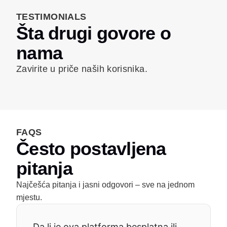
TESTIMONIALS
Šta drugi govore o
nama
Zavirite u priče naših korisnika.
FAQS
Često postavljena
pitanja
Najčešća pitanja i jasni odgovori – sve na jednom
mjestu.
Da li je ova platforma besplatna ili